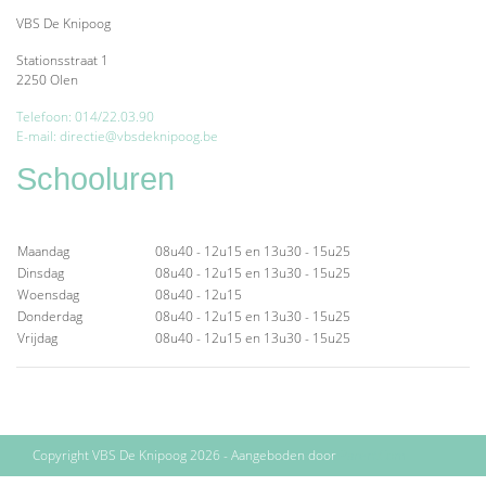
VBS De Knipoog
Stationsstraat 1
2250 Olen
Telefoon: 014/22.03.90
E-mail: directie@vbsdeknipoog.be
Schooluren
Maandag
08u40 - 12u15 en 13u30 - 15u25
Dinsdag
08u40 - 12u15 en 13u30 - 15u25
Woensdag
08u40 - 12u15
Donderdag
08u40 - 12u15 en 13u30 - 15u25
Vrijdag
08u40 - 12u15 en 13u30 - 15u25
Copyright VBS De Knipoog 2026 - Aangeboden door
ParentCom