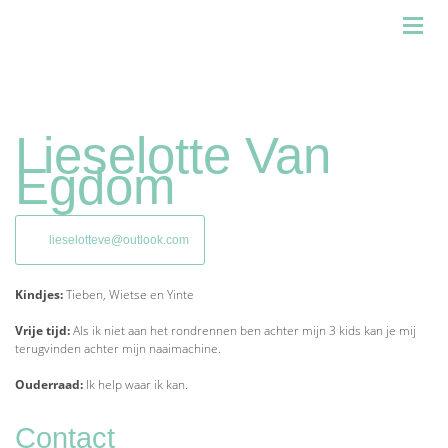
Lieselotte Van
Egdom
lieselotteve@outlook.com
Kindjes:
Tieben, Wietse en Yinte
Vrije tijd:
Als ik niet aan het rondrennen ben achter mijn 3 kids kan je mij
terugvinden achter mijn naaimachine.
Ouderraad:
Ik help waar ik kan.
Contact