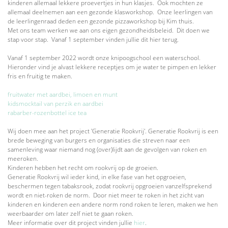
kinderen allemaal lekkere proevertjes in hun klasjes. Ook mochten ze
allemaal deelnemen aan een gezonde klasworkshop. Onze leerlingen van
de leerlingenraad deden een gezonde pizzaworkshop bij Kim thuis.
Met ons team werken we aan
ons eigen gezondheidsbeleid
. Dit doen we
stap voor stap. Vanaf 1 september vinden jullie dit hier terug.
Vanaf 1 september 2022
wordt onze knipoogschool een
waterschool
.
Hieronder vind je alvast lekkere receptjes om je water te pimpen en lekker
fris en fruitig te maken.
fruitwater met aardbei, limoen en munt
kidsmocktail van perzik en aardbei
rabarber-rozenbottel ice tea
Wij doen mee aan het
project 'Generatie Rookvrij'
. Generatie Rookvrij is een
brede beweging van burgers en organisaties die streven naar een
samenleving waar niemand nog (over)lijdt aan de gevolgen van roken en
meeroken.
Kinderen hebben het recht om rookvrij op de groeien.
Generatie Rookvrij wil
ieder kind, in elke fase van het opgroeien,
beschermen tegen tabaksrook
, zodat rookvrij opgroeien vanzelfsprekend
wordt en niet-roken de norm. Door niet meer te roken in het zicht van
kinderen en kinderen een andere norm rond roken te leren, maken we hen
weerbaarder om later zelf niet te gaan roken.
Meer informatie over dit project vinden jullie
hier
.