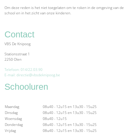
Om deze reden is het
niet toegelaten om te roken in de omgeving van de
school en in het zicht van onze kinderen
.
Contact
VBS De Knipoog
Stationsstraat 1
2250 Olen
Telefoon: 014/22.03.90
E-mail: directie@vbsdeknipoog.be
Schooluren
Maandag
08u40 - 12u15 en 13u30 - 15u25
Dinsdag
08u40 - 12u15 en 13u30 - 15u25
Woensdag
08u40 - 12u15
Donderdag
08u40 - 12u15 en 13u30 - 15u25
Vrijdag
08u40 - 12u15 en 13u30 - 15u25