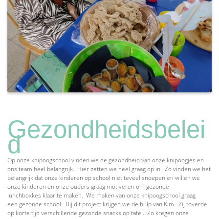
Gezondheidsbelei
d
Op onze knipoogschool vinden we de gezondheid van onze knipoogjes en
ons team heel belangrijk. Hier zetten we heel graag op in. Zo vinden we het
belangrijk dat onze kinderen op school niet teveel snoepen en willen we
onze kinderen en onze ouders graag motiveren om
gezonde
lunchboxkes
klaar te maken. We maken van onze knipoogschool graag
een
gezonde school
. Bij dit project krijgen we de hulp van Kim. Zij toverde
op korte tijd verschillende
gezonde snacks
op tafel. Zo kregen onze