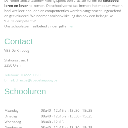
De Nederlandse taalontwikkeling speelt een cruciale rol om tot
succesvol
leren en leven
te komen. Op school vormt taal immers het medium waarin
heel wat leerinhouden en compententies worden aangebracht, ingeoefend
en geëvalueerd. We noemen taalontwikkeling dan ook een belangrijke
‘sleutelcompetentie’.
Ons
schooleigen Taalbeleid
vinden jullie
hier
.
Contact
VBS De Knipoog
Stationsstraat 1
2250 Olen
Telefoon: 014/22.03.90
E-mail: directie@vbsdeknipoog.be
Schooluren
Maandag
08u40 - 12u15 en 13u30 - 15u25
Dinsdag
08u40 - 12u15 en 13u30 - 15u25
Woensdag
08u40 - 12u15
Donderdag
08u40 - 12u15 en 13u30 - 15u25