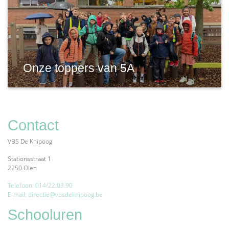
Onze toppers van 5A
Contact
VBS De Knipoog
Stationsstraat 1
2250 Olen
Telefoon: 014/22.03.90
E-mail: directie@vbsdeknipoog.be
Schooluren