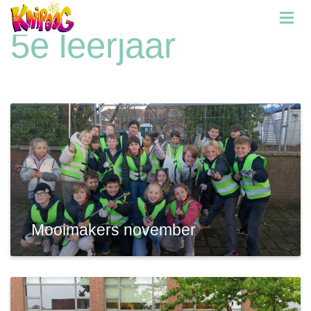
5e leerjaar
Mooimakers november