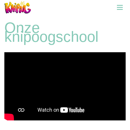
Onze
knipoogschool