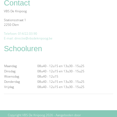
Contact
VBS De Knipoog
Stationsstraat 1
2250 Olen
Telefoon: 014/22.03.90
E-mail: directie@vbsdeknipoog.be
Schooluren
Maandag
08u40 - 12u15 en 13u30 - 15u25
Dinsdag
08u40 - 12u15 en 13u30 - 15u25
Woensdag
08u40 - 12u15
Donderdag
08u40 - 12u15 en 13u30 - 15u25
Vrijdag
08u40 - 12u15 en 13u30 - 15u25
Copyright VBS De Knipoog 2026 - Aangeboden door
ParentCom