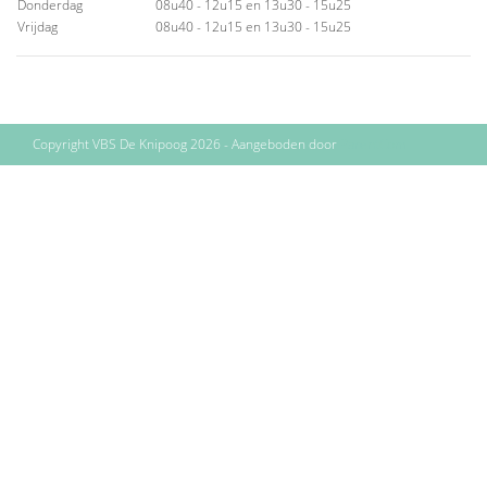
Donderdag
08u40 - 12u15 en 13u30 - 15u25
Vrijdag
08u40 - 12u15 en 13u30 - 15u25
Copyright VBS De Knipoog 2026 - Aangeboden door
ParentCom